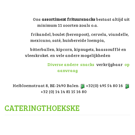
Ons
assortiment frituursnacks
bestaat altijd uit
minimum 11 soorten zoals o.a.
frikandel, boulet (berenpoot), cervela, viandelle,
mexicano, saté, huisbereide loempia,
bitterballen, kipcorn, kipnugets, kaassoufflé en
vleeskroket. en vele andere mogelijkheden
Diverse andere snacks
verkrijgbaar
op
aanvraag
Heibloemstraat 8, BE-2490 Balen.
+32(0) 495 54 80 16
+32 (0) 14 14 81 15 16 80
CATERINGTHOEKSKE