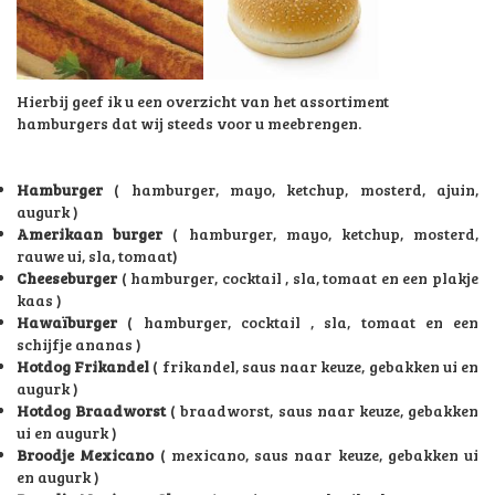
Hierbij geef ik u een overzicht van het assortiment
hamburgers dat wij steeds voor u meebrengen.
Hamburger
( hamburger, mayo, ketchup, mosterd, ajuin,
augurk )
Amerikaan burger
( hamburger, mayo, ketchup, mosterd,
rauwe ui, sla, tomaat)
Cheeseburger
( hamburger, cocktail , sla, tomaat en een plakje
kaas )
Hawaïburger
( hamburger, cocktail , sla, tomaat en een
schijfje ananas )
Hotdog
Frikandel
( frikandel, saus naar keuze, gebakken ui en
augurk )
Hotdog Braadworst
( braadworst, saus naar keuze, gebakken
ui en augurk )
Broodje Mexicano
( mexicano, saus naar keuze, gebakken ui
en augurk )